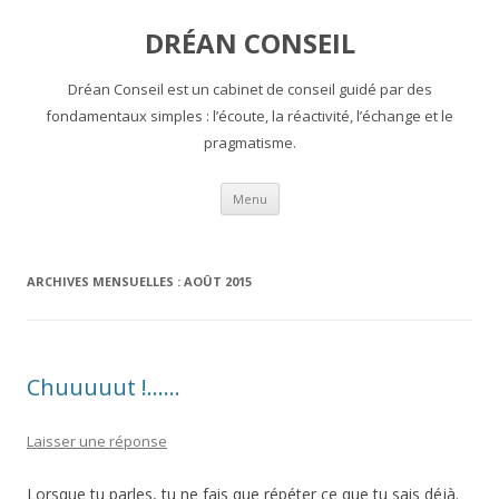
DRÉAN CONSEIL
Dréan Conseil est un cabinet de conseil guidé par des
fondamentaux simples : l’écoute, la réactivité, l’échange et le
pragmatisme.
Aller au contenu principal
Menu
ARCHIVES MENSUELLES :
AOÛT 2015
Chuuuuut !……
Laisser une réponse
Lorsque tu parles, tu ne fais que répéter ce que tu sais déjà.