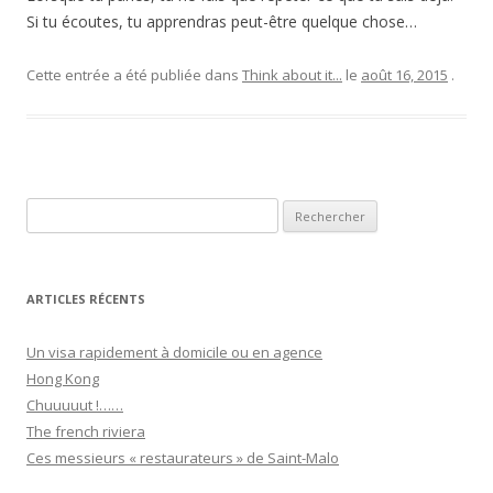
Si tu écoutes, tu apprendras peut-être quelque chose…
Cette entrée a été publiée dans
Think about it...
le
août 16, 2015
.
Recherche pour :
ARTICLES RÉCENTS
Un visa rapidement à domicile ou en agence
Hong Kong
Chuuuuut !……
The french riviera
Ces messieurs « restaurateurs » de Saint-Malo