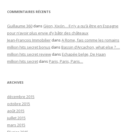
COMMENTAIRES RÉCENTS
Guillaume 360
dans
Gijon, Xixón… Il n’y a qu’à être en Espagne
pour n’avoir plus envie d’y bâtir des châteaux
Jean-François Immobilier
dans
A Rome, fais comme les romains
million hits secret bonus
dans
Bassin d’Arcachon, what else ?….
million hits secret review
dans
Echapée belge, De Haan
million hits secret
dans
Paris, Paris, Paris…
ARCHIVES
décembre 2015
octobre 2015
août 2015
juillet 2015
mars 2015