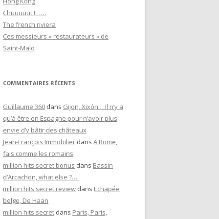
Hong Kong
Chuuuuut !……
The french riviera
Ces messieurs « restaurateurs » de
Saint-Malo
COMMENTAIRES RÉCENTS
Guillaume 360
dans
Gijon, Xixón… Il n’y a
qu’à être en Espagne pour n’avoir plus
envie d’y bâtir des châteaux
Jean-François Immobilier
dans
A Rome,
fais comme les romains
million hits secret bonus
dans
Bassin
d’Arcachon, what else ?….
million hits secret review
dans
Echapée
belge, De Haan
million hits secret
dans
Paris, Paris,