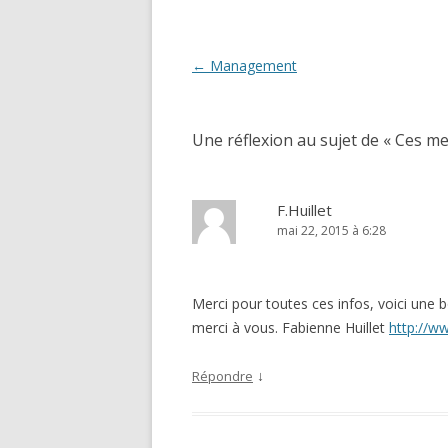
Navigation des articles
←
Management
Une réflexion au sujet de «
Ces me
F.Huillet
mai 22, 2015 à 6:28
Merci pour toutes ces infos, voici une bo
merci à vous. Fabienne Huillet
http://w
↓
Répondre