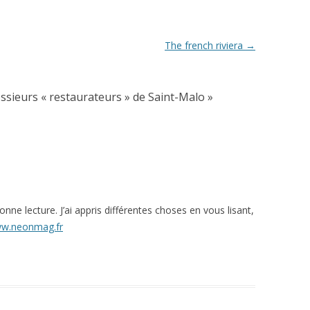
The french riviera
→
ssieurs « restaurateurs » de Saint-Malo
»
nne lecture. J’ai appris différentes choses en vous lisant,
ww.neonmag.fr