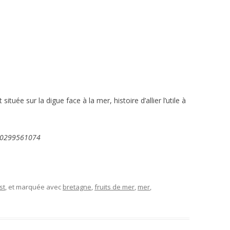
rie du Sillon
ituée sur la digue face à la mer, histoire d’allier l’utile à
, 0299561074
st
, et marquée avec
bretagne
,
fruits de mer
,
mer
,